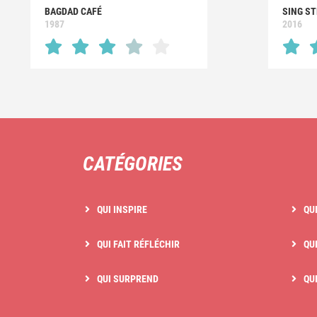
BAGDAD CAFÉ
SING S
1987
2016
CATÉGORIES
QUI INSPIRE
QU
QUI FAIT RÉFLÉCHIR
QUI
QUI SURPREND
QU