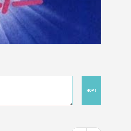
HOP !
t donc subjectif) du film.
e le film.