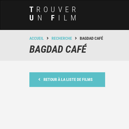
T
ROUVER
U
N
F
ILM
ACCUEIL
RECHERCHE
BAGDAD CAFÉ
BAGDAD CAFÉ
RETOUR À LA LISTE DE FILMS