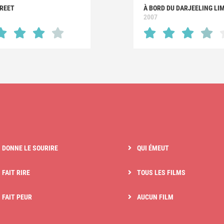
TREET
À BORD DU DARJEELING LI
2007
I DONNE LE SOURIRE
QUI ÉMEUT
 FAIT RIRE
TOUS LES FILMS
I FAIT PEUR
AUCUN FILM