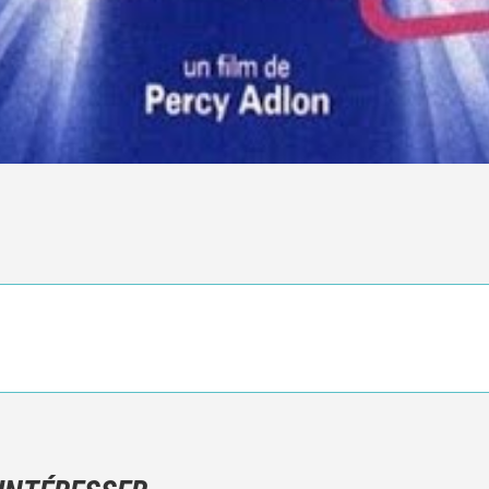
Ce n'est pas une critique objective du film, mais votre ressenti (e
N'hésitez pas à décrire clairement vos émotions plutôt qu'à décrir