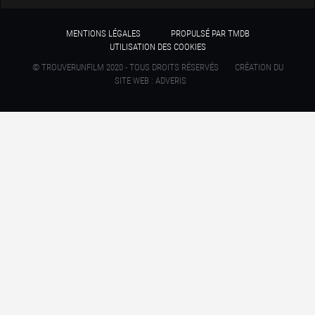
MENTIONS LÉGALES
PROPULSÉ PAR TMDB
UTILISATION DES COOKIES
© TROUVERUNFILM 2020 - TOUS DROITS RÉSERVÉS
CRÉATION DU
SITE WEB : ADVERIS