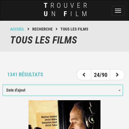
T
ROUVER
Toggl
U
N
F
ILM
naviga
ACCUEIL
RECHERCHE
TOUS LES FILMS
TOUS LES FILMS
19
20
21
22
23
24
25
26
27
1341 RÉSULTATS
24/90
Date d'ajout