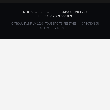
MENTIONS LÉGALES
PROPULSÉ PAR TMDB
UTILISATION DES COOKIES
© TROUVERUNFILM 2020 - TOUS DROITS RÉSERVÉS
CRÉATION DU
SITE WEB : ADVERIS