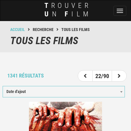
T
ROUVER
Toggl
U
N
F
ILM
naviga
ACCUEIL
RECHERCHE
TOUS LES FILMS
TOUS LES FILMS
17
18
19
20
21
22
23
24
25
1341 RÉSULTATS
22/90
Date d'ajout