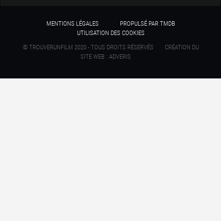
MENTIONS LÉGALES
PROPULSÉ PAR TMDB
UTILISATION DES COOKIES
© TROUVERUNFILM 2020 - TOUS DROITS RÉSERVÉS
CRÉATION DU
SITE WEB : ADVERIS