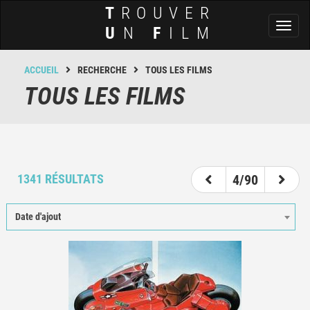
T
ROUVER
Toggl
U
N
F
ILM
naviga
ACCUEIL
RECHERCHE
TOUS LES FILMS
TOUS LES FILMS
1
2
3
4
5
6
7
8
1341 RÉSULTATS
4/90
Date d'ajout