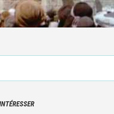
Ce n'est pas une critique objective du film, mais votre ressenti (e
N'hésitez pas à décrire clairement vos émotions plutôt qu'à décrir
 INTÉRESSER
Et, attention à ne pas dévoiler d'éléments de l'intrigue !