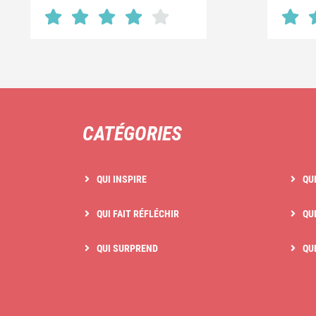
CATÉGORIES
QUI INSPIRE
QU
QUI FAIT RÉFLÉCHIR
QUI
QUI SURPREND
QU