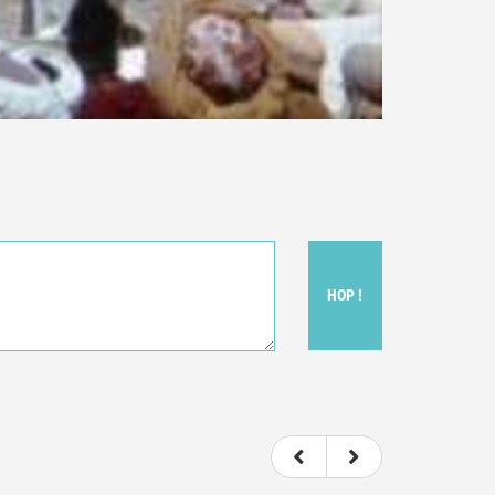
HOP !
t donc subjectif) du film.
e le film.