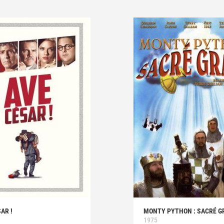
SAR !
MONTY PYTHON : SACRÉ GR
1975