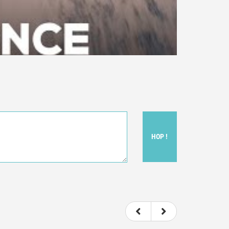
HOP !
t donc subjectif) du film.
e le film.