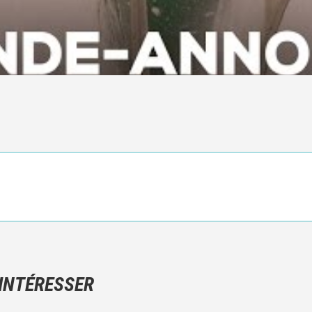
Ce n'est pas une critique objective du film, mais votre ressenti (e
N'hésitez pas à décrire clairement vos émotions plutôt qu'à décrir
 INTÉRESSER
Et, attention à ne pas dévoiler d'éléments de l'intrigue !