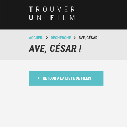
T
ROUVER
U
N
F
ILM
ACCUEIL
RECHERCHE
AVE, CÉSAR !
AVE, CÉSAR !
RETOUR À LA LISTE DE FILMS