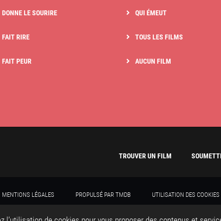
I DONNE LE SOURIRE
QUI ÉMEUT
 FAIT RIRE
TOUS LES FILMS
I FAIT PEUR
AUCUN FILM
TROUVER UN FILM
SOUMETTR
MENTIONS LÉGALES
PROPULSÉ PAR TMDB
UTILISATION DES COOKIES
TROUVERUNFILM 2020 - TOUS DROITS RÉSERVÉS
CRÉATION DU SITE WEB : ADVERIS
z l’utilisation de cookies pour vous proposer des contenus et servi