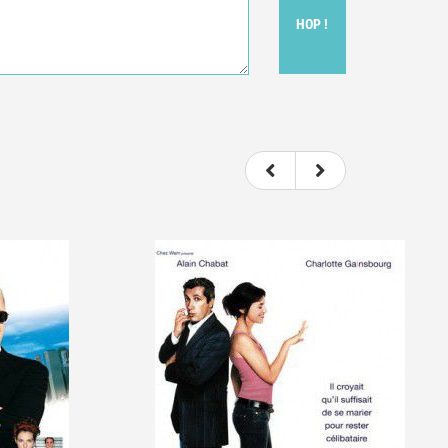
HOP !
t donc subjectif) du film.
e le film.