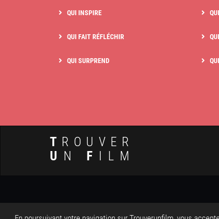
QUI INSPIRE
QU
QUI FAIT RÉFLÉCHIR
QUI
QUI SURPREND
QU
T
ROUVER
U
N
F
ILM
© 
En poursuivant votre navigation sur Trouverunfilm, vous accepte