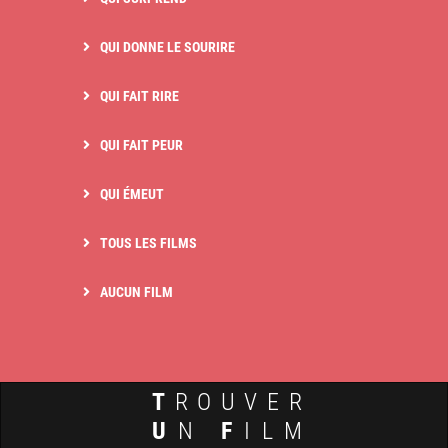
QUI DONNE LE SOURIRE
QUI FAIT RIRE
QUI FAIT PEUR
QUI ÉMEUT
TOUS LES FILMS
AUCUN FILM
T
ROUVER
U
N
F
ILM