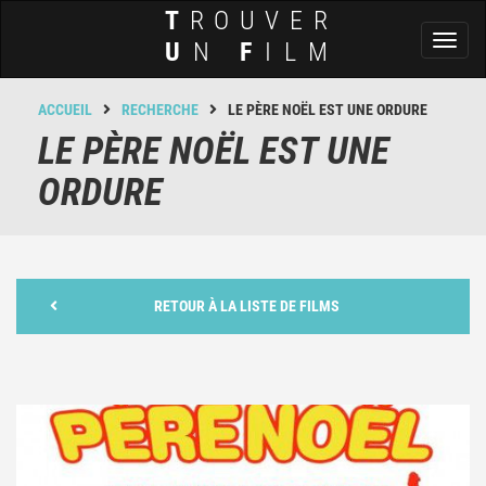
T
ROUVER
Toggl
U
N
F
ILM
naviga
ACCUEIL
RECHERCHE
LE PÈRE NOËL EST UNE ORDURE
LE PÈRE NOËL EST UNE
ORDURE
RETOUR À LA LISTE DE FILMS