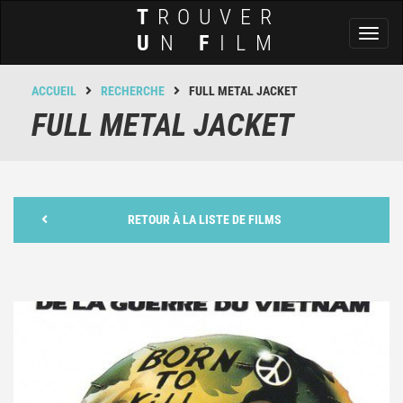
T
ROUVER
Toggl
U
N
F
ILM
naviga
ACCUEIL
RECHERCHE
FULL METAL JACKET
FULL METAL JACKET
RETOUR À LA LISTE DE FILMS