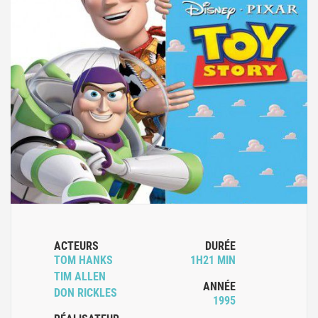
ACTEURS
DURÉE
TOM HANKS
1H21 MIN
TIM ALLEN
ANNÉE
DON RICKLES
1995