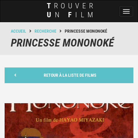
T
ROUVER
Toggl
U
N
F
ILM
naviga
ACCUEIL
RECHERCHE
PRINCESSE MONONOKÉ
PRINCESSE MONONOKÉ
RETOUR À LA LISTE DE FILMS