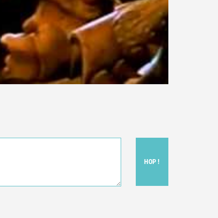
HOP !
t donc subjectif) du film.