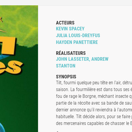
ACTEURS
KEVIN SPACEY
JULIA LOUIS-DREYFUS
HAYDEN PANETTIERE
RÉALISATEURS
JOHN LASSETER, ANDREW
STANTON
SYNOPSIS
Tilt, fourmi quelque peu tête en l'air, détr
saison. La fourmilière est dans tous ses 
fou de rage le Borgne, méchant insecte q
partie de la récolte avec sa bande de sau
dernier annonce qu'il reviendra à l'autom
habituelle. Tilt décide alors, pour se faire
des mercenaires capables de chasser le 