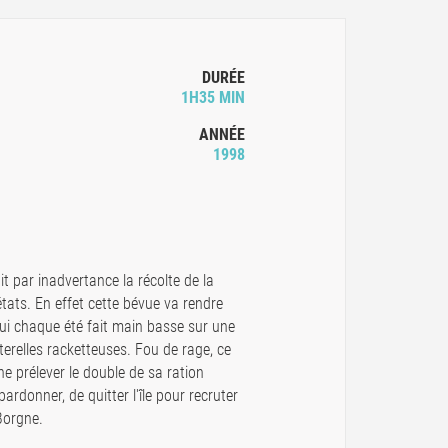
DURÉE
1H35 MIN
ANNÉE
1998
uit par inadvertance la récolte de la
états. En effet cette bévue va rendre
ui chaque été fait main basse sur une
terelles racketteuses. Fou de rage, ce
ne prélever le double de sa ration
 pardonner, de quitter l'île pour recruter
Borgne.