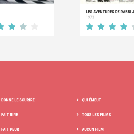
LES AVENTURES DE RABBI 
1973
I DONNE LE SOURIRE
QUI ÉMEUT
 FAIT RIRE
TOUS LES FILMS
I FAIT PEUR
AUCUN FILM