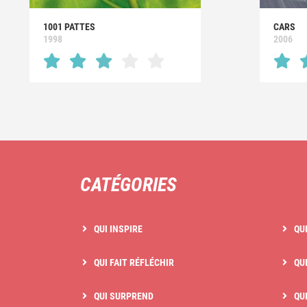
1001 PATTES
CARS
1998
2006
CATÉGORIES
QUI INSPIRE
QU
QUI FAIT RÉFLÉCHIR
QUI
QUI SURPREND
QU