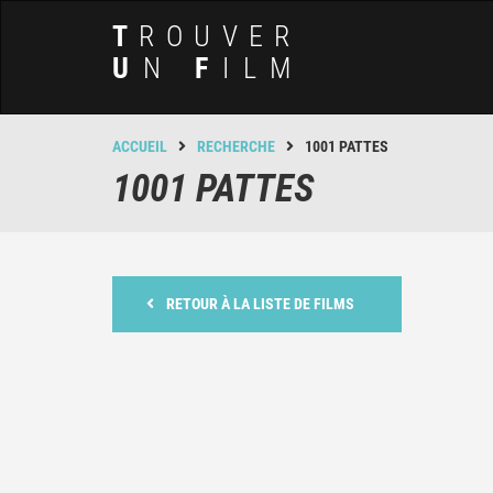
T
ROUVER
U
N
F
ILM
ACCUEIL
RECHERCHE
1001 PATTES
1001 PATTES
RETOUR À LA LISTE DE FILMS