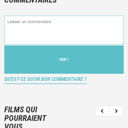
HOP !
QU'EST-CE QU'UN BON COMMENTAIRE ?
Ce n'est pas une critique objective du film, mais
votre ressenti (et donc subjectif) du film.
FILMS QUI
N'hésitez pas à décrire clairement vos émotions
POURRAIENT
plutôt qu'à décrire le film.
VOUS