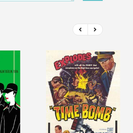
t donc subjectif) du film.
e le film.