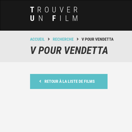
T
ROUVER
U
N
F
ILM
ACCUEIL
RECHERCHE
V POUR VENDETTA
V POUR VENDETTA
RETOUR À LA LISTE DE FILMS