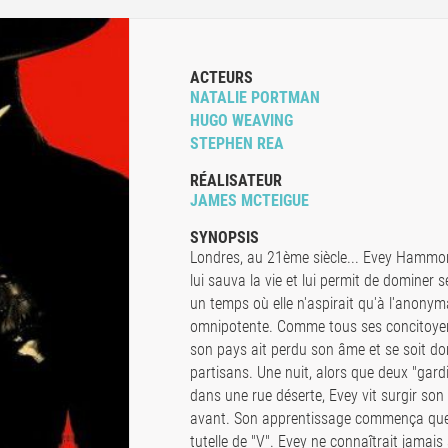
ACTEURS
NATALIE PORTMAN
HUGO WEAVING
STEPHEN REA
RÉALISATEUR
JAMES MCTEIGUE
SYNOPSIS
Londres, au 21ème siècle... Evey Hammon
lui sauva la vie et lui permit de dominer s
un temps où elle n'aspirait qu'à l'anony
omnipotente. Comme tous ses concitoyens,
son pays ait perdu son âme et se soit do
partisans. Une nuit, alors que deux "gardie
dans une rue déserte, Evey vit surgir son 
avant. Son apprentissage commença quel
tutelle de "V". Evey ne connaîtrait jamai