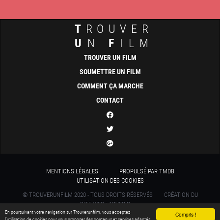
T
ROUVER
U
N
F
ILM
TROUVER UN FILM
SOUMETTRE UN FILM
COMMENT ÇA MARCHE
CONTACT
MENTIONS LÉGALES
PROPULSÉ PAR TMDB
UTILISATION DES COOKIES
© TROUVERUNFILM 2020 - TOUS DROITS RÉSERVÉS
CRÉATION DU
SITE WEB : ADVERIS
En poursuivant votre navigation sur Trouverunfilm, vous acceptez
Compris !
l’utilisation de cookies pour vous proposer des contenus et services adaptés