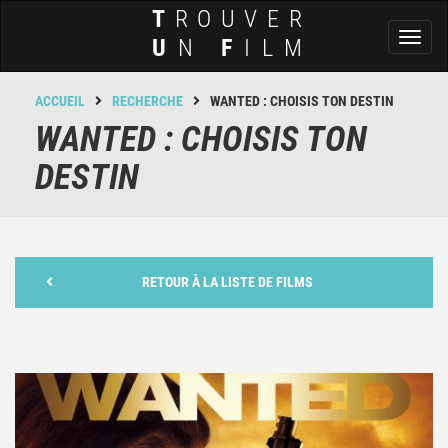
T
ROUVER
Toggl
U
N
F
ILM
naviga
ACCUEIL
RECHERCHE
WANTED : CHOISIS TON DESTIN
WANTED : CHOISIS TON
DESTIN
RETOUR À LA LISTE DE FILMS