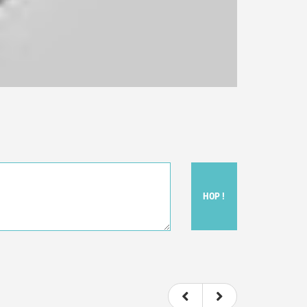
HOP !
t donc subjectif) du film.
e le film.