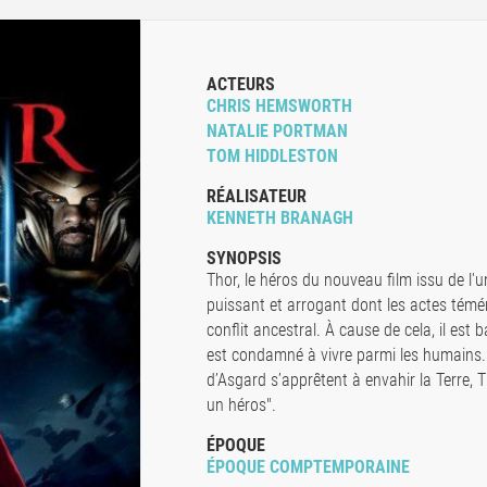
ACTEURS
CHRIS HEMSWORTH
NATALIE PORTMAN
TOM HIDDLESTON
RÉALISATEUR
KENNETH BRANAGH
SYNOPSIS
Thor, le héros du nouveau film issu de l'u
puissant et arrogant dont les actes témér
conflit ancestral. À cause de cela, il es
est condamné à vivre parmi les humains.
d’Asgard s’apprêtent à envahir la Terre, T
un héros".
ÉPOQUE
ÉPOQUE COMPTEMPORAINE