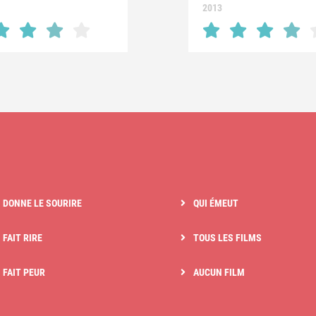
2013
I DONNE LE SOURIRE
QUI ÉMEUT
 FAIT RIRE
TOUS LES FILMS
I FAIT PEUR
AUCUN FILM