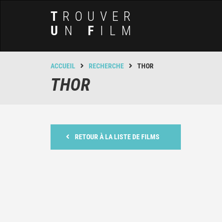
T
ROUVER
U
N
F
ILM
ACCUEIL
RECHERCHE
THOR
THOR
RETOUR À LA LISTE DE FILMS