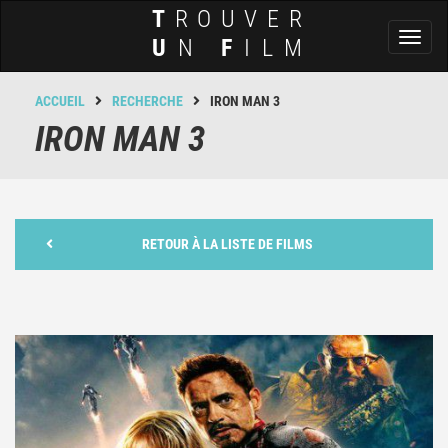
T
ROUVER
Toggl
U
N
F
ILM
naviga
ACCUEIL
RECHERCHE
IRON MAN 3
IRON MAN 3
RETOUR À LA LISTE DE FILMS