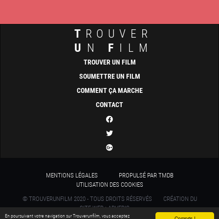
T
ROUVER
U
N
F
ILM
TROUVER UN FILM
SOUMETTRE UN FILM
COMMENT ÇA MARCHE
CONTACT
MENTIONS LÉGALES
PROPULSÉ PAR TMDB
UTILISATION DES COOKIES
© TROUVERUNFILM 2020 - TOUS DROITS RÉSERVÉS
CRÉATION DU
SITE WEB : ADVERIS
En poursuivant votre navigation sur Trouverunfilm, vous acceptez
Compris !