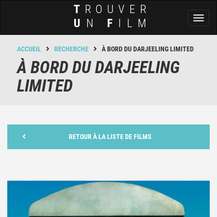
T
ROUVER
Toggl
U
N
F
ILM
naviga
ACCUEIL
RECHERCHE
À BORD DU DARJEELING LIMITED
À BORD DU DARJEELING
LIMITED
RETOUR À LA LISTE DE FILMS