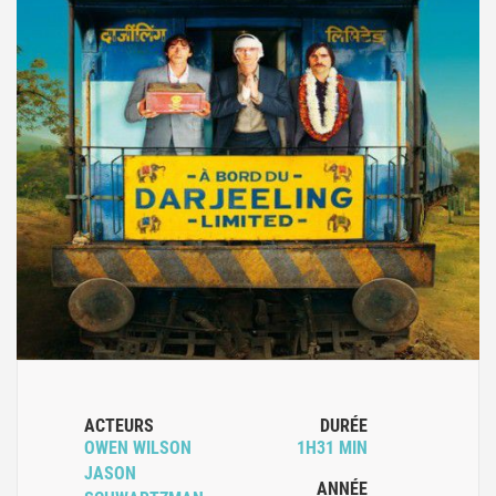
ACTEURS
DURÉE
OWEN WILSON
1H31 MIN
JASON
ANNÉE