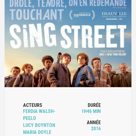
ACTEURS
DURÉE
FERDIA WALSH-
1H46 MIN
PEELO
ANNÉE
LUCY BOYNTON
2016
MARIA DOYLE