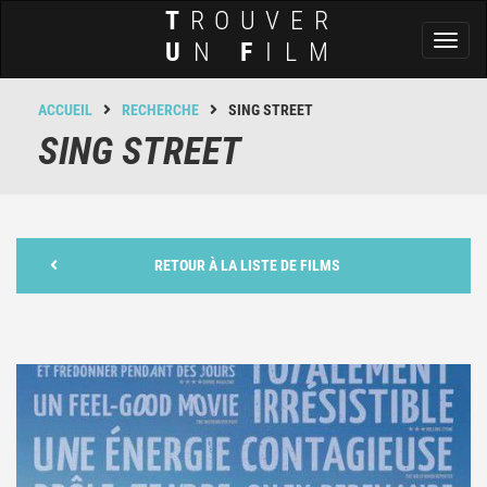
T
ROUVER
Toggl
U
N
F
ILM
naviga
ACCUEIL
RECHERCHE
SING STREET
SING STREET
RETOUR À LA LISTE DE FILMS