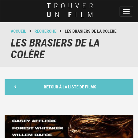
T
ROUVER
Toggl
U
N
F
ILM
naviga
ACCUEIL
RECHERCHE
LES BRASIERS DE LA COLÈRE
LES BRASIERS DE LA
COLÈRE
RETOUR À LA LISTE DE FILMS