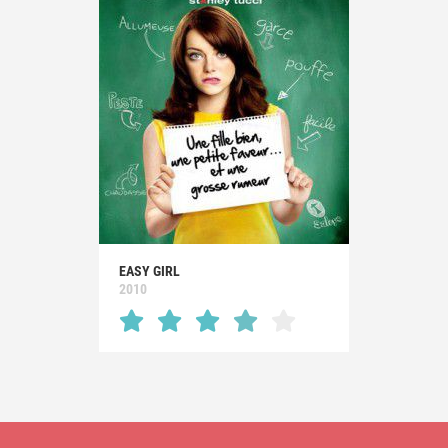
EASY GIRL
2010