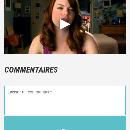
COMMENTAIRES