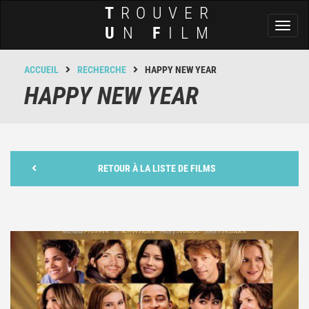
T
ROUVER
Toggl
U
N
F
ILM
naviga
ACCUEIL
RECHERCHE
HAPPY NEW YEAR
HAPPY NEW YEAR
RETOUR À LA LISTE DE FILMS