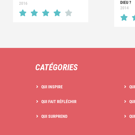
DIEU ?
2016
2014
CATÉGORIES
QUI INSPIRE
QU
QUI FAIT RÉFLÉCHIR
QUI
QUI SURPREND
QU