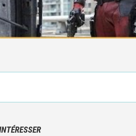
Ce n'est pas une critique objective du film, mais votre ressenti (e
N'hésitez pas à décrire clairement vos émotions plutôt qu'à décrir
 INTÉRESSER
Et, attention à ne pas dévoiler d'éléments de l'intrigue !