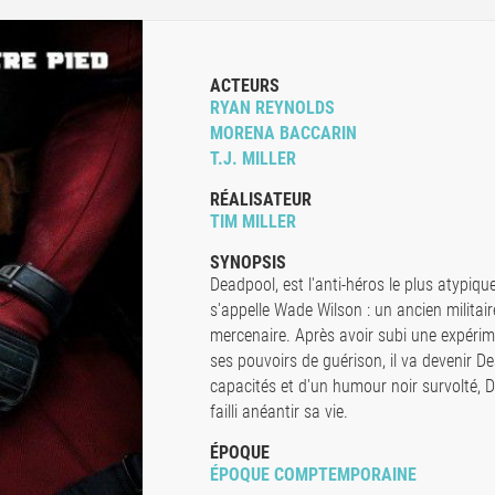
ACTEURS
RYAN REYNOLDS
MORENA BACCARIN
T.J. MILLER
RÉALISATEUR
TIM MILLER
SYNOPSIS
Deadpool, est l'anti-héros le plus atypique 
s'appelle Wade Wilson : un ancien militai
mercenaire. Après avoir subi une expérim
ses pouvoirs de guérison, il va devenir 
capacités et d'un humour noir survolté, 
failli anéantir sa vie.
ÉPOQUE
ÉPOQUE COMPTEMPORAINE