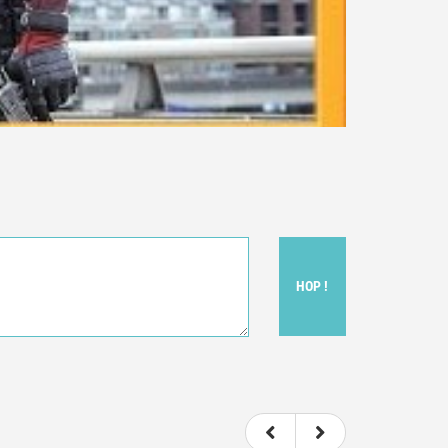
HOP !
t donc subjectif) du film.
e le film.