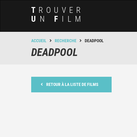
T
ROUVER
U
N
F
ILM
ACCUEIL
RECHERCHE
DEADPOOL
DEADPOOL
RETOUR À LA LISTE DE FILMS