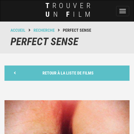
T
ROUVER
Toggl
U
N
F
ILM
naviga
ACCUEIL
RECHERCHE
PERFECT SENSE
PERFECT SENSE
RETOUR À LA LISTE DE FILMS