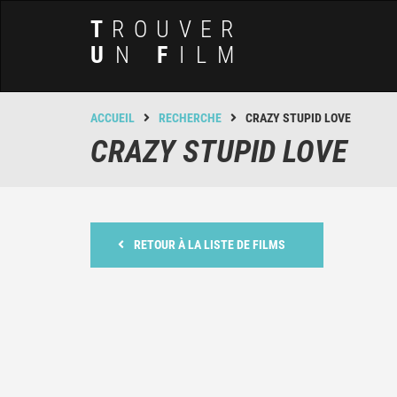
T
ROUVER
U
N
F
ILM
ACCUEIL
RECHERCHE
CRAZY STUPID LOVE
CRAZY STUPID LOVE
RETOUR À LA LISTE DE FILMS