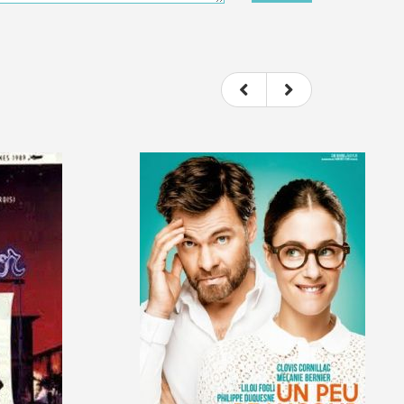
t donc subjectif) du film.
e le film.