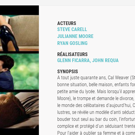
ACTEURS
STEVE CARELL
JULIANNE MOORE
RYAN GOSLING
RÉALISATEURS
GLENN FICARRA, JOHN REQUA
SYNOPSIS
A tout juste quarante ans, Cal Weaver (St
bonne situation, belle maison, enfants f
petite amie du lycée. Mais lorsqu'il appr
Moore), le trompe et demande le divorce, s
le monde des célibataires d'aujourd'hui, 
lustres, se révèle un modèle d'anti séduc
bouder tout seul au bar du coin, l'infort
complice et protégé d'un séduisant trent
Pour l'aider à oublier sa femme et à com