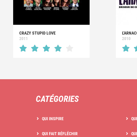
CRAZY STUPID LOVE
L'ARNA
2011
2010
CATÉGORIES
QUI INSPIRE
QU
QUI FAIT RÉFLÉCHIR
QUI