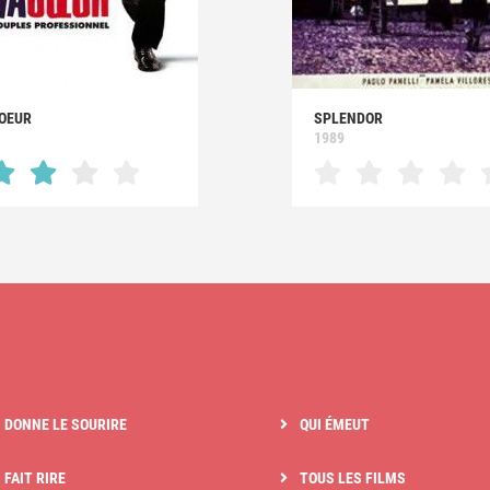
COEUR
SPLENDOR
1989
I DONNE LE SOURIRE
QUI ÉMEUT
 FAIT RIRE
TOUS LES FILMS