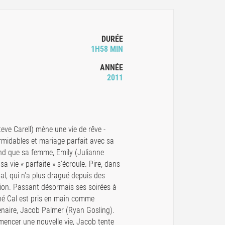
DURÉE
1H58 MIN
ANNÉE
2011
eve Carell) mène une vie de rêve -
ormidables et mariage parfait avec sa
end que sa femme, Emily (Julianne
a vie « parfaite » s'écroule. Pire, dans
Cal, qui n'a plus dragué depuis des
tion. Passant désormais ses soirées à
uné Cal est pris en main comme
enaire, Jacob Palmer (Ryan Gosling).
mencer une nouvelle vie, Jacob tente