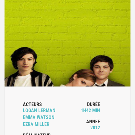
ACTEURS
DURÉE
LOGAN LERMAN
1H42 MIN
EMMA WATSON
ANNÉE
EZRA MILLER
2012