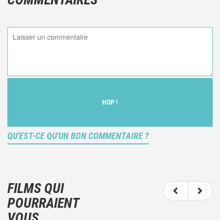
HOP !
QU'EST-CE QU'UN BON COMMENTAIRE ?
Ce n'est pas une critique objective du film, mais
votre ressenti (et donc subjectif) du film.
FILMS QUI
N'hésitez pas à décrire clairement vos émotions
POURRAIENT
plutôt qu'à décrire le film.
VOUS