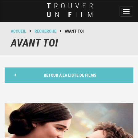
T
ROUVER
Toggl
U
N
F
ILM
naviga
ACCUEIL
RECHERCHE
AVANT TOI
AVANT TOI
RETOUR À LA LISTE DE FILMS