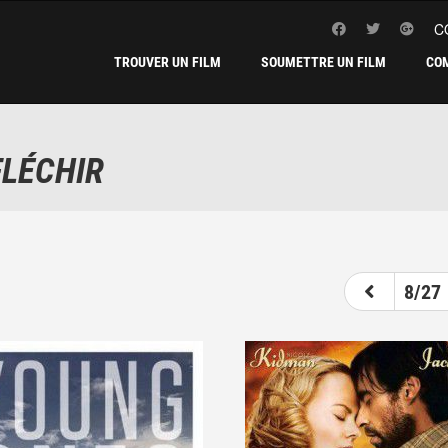
C
TROUVER UN FILM
SOUMETTRE UN FILM
CO
FLÉCHIR
3
4
5
6
7
8
8/27