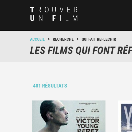
T
ROUVER
U
N
F
ILM
ACCUEIL
RECHERCHE
QUI FAIT REFLECHIR
LES FILMS QUI FONT RÉ
401 RÉSULTATS