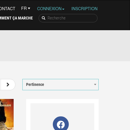
ONTACT
CONNEXION
INSCRIPTION
MMENT ÇA MARCHE
9
10
11
12
13
Pertinence