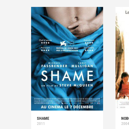
SHAME
NOB
2011
200