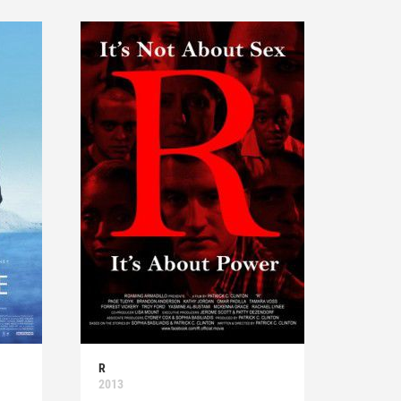
R
2013