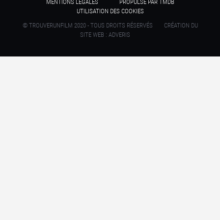
MENTIONS LÉGALES
PROPULSÉ PAR TMDB
UTILISATION DES COOKIES
© TROUVERUNFILM 2020 - TOUS DROITS RÉSERVÉS
CRÉATION DU
SITE WEB : ADVERIS