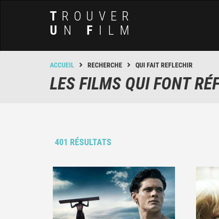
T
ROUVER
U
N
F
ILM
ACCUEIL
RECHERCHE
QUI FAIT REFLECHIR
LES FILMS QUI FONT RÉ
401 RÉSULTATS