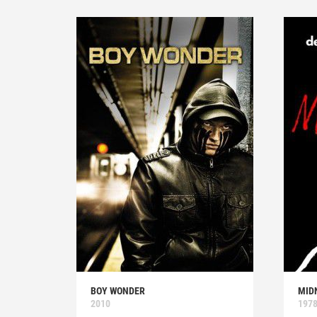
BOY WONDER
MID
2010
197