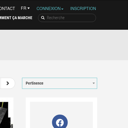
ONTACT
CONNEXION
INSCRIPTION
MMENT ÇA MARCHE
7
8
9
10
11
Pertinence