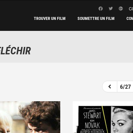
C
TROUVER UN FILM
SOUMETTRE UN FILM
CO
FLÉCHIR
1
2
3
4
5
6
6/27