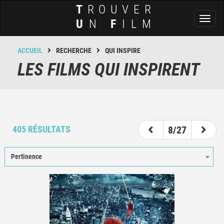
T
ROUVER
Toggl
U
N
F
ILM
naviga
ACCUEIL
RECHERCHE
QUI INSPIRE
LES FILMS QUI INSPIRENT
3
4
5
6
7
8
9
10
11
405 RÉSULTATS
8/27
Pertinence