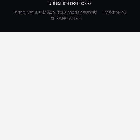
UTILISATION DES COOKIES
© TROUVERUNFILM 2020 - TOUS DROITS RÉSERVÉS
CRÉATION DU
SITE WEB : ADVERIS