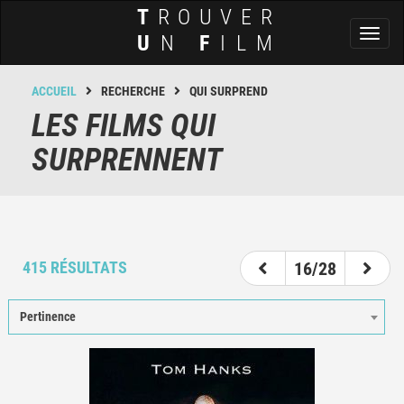
T
ROUVER
Toggl
U
N
F
ILM
naviga
ACCUEIL
RECHERCHE
QUI SURPREND
LES FILMS QUI
SURPRENNENT
11
12
13
14
15
16
17
18
19
415 RÉSULTATS
16/28
Pertinence