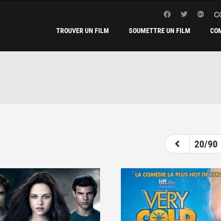
C
TROUVER UN FILM
SOUMETTRE UN FILM
CO
15
16
17
18
19
20
21
20/90