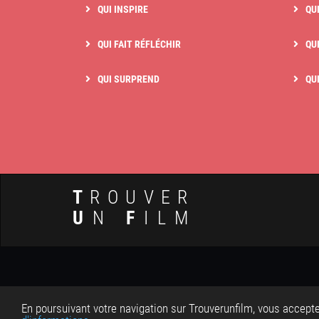
QUI INSPIRE
QU
QUI FAIT RÉFLÉCHIR
QUI
QUI SURPREND
QU
T
ROUVER
U
N
F
ILM
© 
En poursuivant votre navigation sur Trouverunfilm, vous accepte