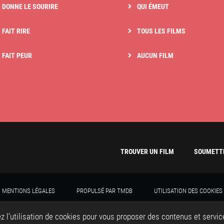
I DONNE LE SOURIRE
QUI ÉMEUT
 FAIT RIRE
TOUS LES FILMS
I FAIT PEUR
AUCUN FILM
TROUVER UN FILM
SOUMETTR
MENTIONS LÉGALES
PROPULSÉ PAR TMDB
UTILISATION DES COOKIES
TROUVERUNFILM 2020 - TOUS DROITS RÉSERVÉS
CRÉATION DU SITE WEB : ADVERIS
z l’utilisation de cookies pour vous proposer des contenus et servi