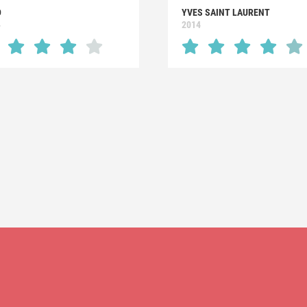
D
YVES SAINT LAURENT
4
2014