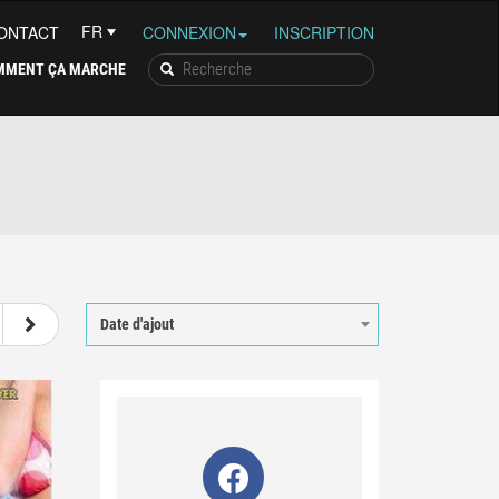
ONTACT
CONNEXION
INSCRIPTION
MMENT ÇA MARCHE
22
23
24
25
Date d'ajout