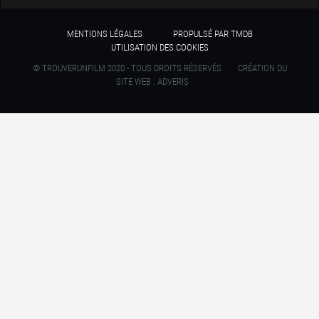
MENTIONS LÉGALES
PROPULSÉ PAR TMDB
UTILISATION DES COOKIES
© TROUVERUNFILM 2020 - TOUS DROITS RÉSERVÉS
CRÉATION DU
SITE WEB : ADVERIS