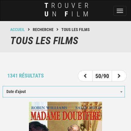
T
ROUVER
Toggl
U
N
F
ILM
naviga
ACCUEIL
RECHERCHE
TOUS LES FILMS
TOUS LES FILMS
45
46
47
48
49
50
51
52
53
1341 RÉSULTATS
50/90
Date d'ajout