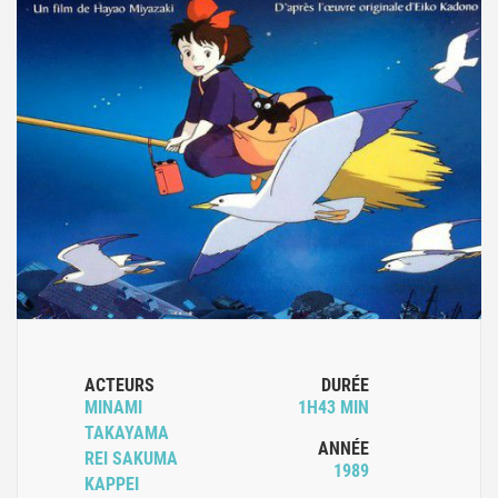
ACTEURS
DURÉE
MINAMI
1H43 MIN
TAKAYAMA
ANNÉE
REI SAKUMA
1989
KAPPEI