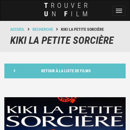
T
ROUVER
Toggl
U
N
F
ILM
naviga
ACCUEIL
RECHERCHE
KIKI LA PETITE SORCIÈRE
KIKI LA PETITE SORCIÈRE
RETOUR À LA LISTE DE FILMS