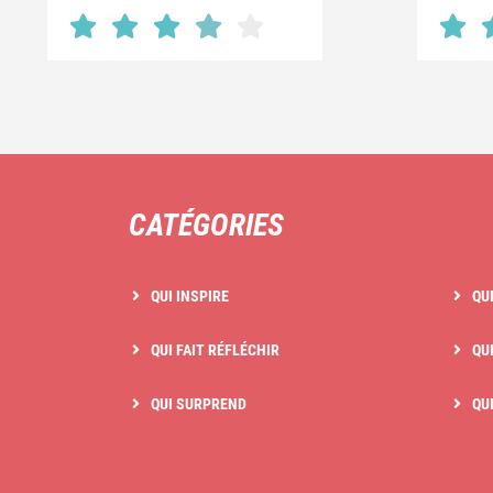
CATÉGORIES
QUI INSPIRE
QU
QUI FAIT RÉFLÉCHIR
QUI
QUI SURPREND
QU