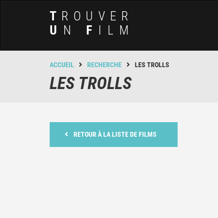
T
ROUVER
U
N
F
ILM
ACCUEIL
RECHERCHE
LES TROLLS
LES TROLLS
RETOUR À LA LISTE DE FILMS