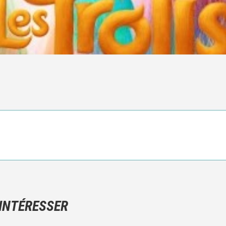
Ce n'est pas une critique objective du film, mais votre ressenti (e
N'hésitez pas à décrire clairement vos émotions plutôt qu'à décrir
 INTÉRESSER
Et, attention à ne pas dévoiler d'éléments de l'intrigue !