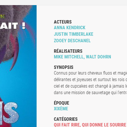
ACTEURS
ANNA KENDRICK
JUSTIN TIMBERLAKE
ZOOEY DESCHANEL
RÉALISATEURS
MIKE MITCHELL, WALT DOHRN
SYNOPSIS
Connus pour leurs cheveux fluos et magiq
délirantes et joyeuses et surtout les rois
ciel et de cupcakes est changé à jamais l
dans une mission de sauvetage qui l'entra
ÉPOQUE
XIXÈME
CATÉGORIES
QUI FAIT RIRE
,
QUI DONNE LE SOURIRE