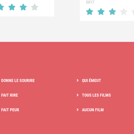
2017
I DONNE LE SOURIRE
QUI ÉMEUT
 FAIT RIRE
TOUS LES FILMS
I FAIT PEUR
AUCUN FILM