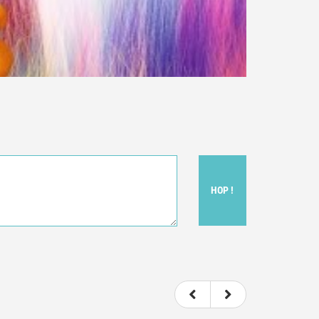
HOP !
t donc subjectif) du film.
e le film.