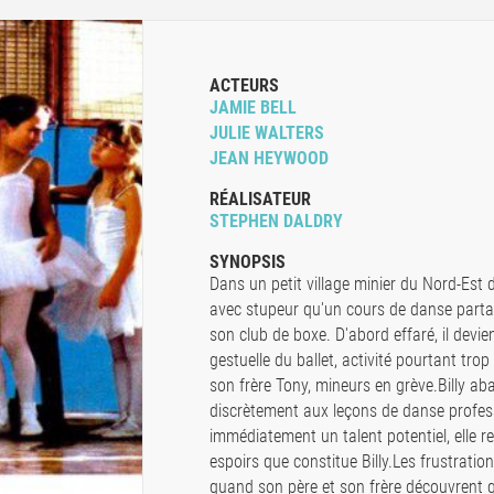
ACTEURS
JAMIE BELL
JULIE WALTERS
JEAN HEYWOOD
RÉALISATEUR
STEPHEN DALDRY
SYNOPSIS
Dans un petit village minier du Nord-Est d
avec stupeur qu'un cours de danse part
son club de boxe. D'abord effaré, il devie
gestuelle du ballet, activité pourtant trop
son frère Tony, mineurs en grève.Billy ab
discrètement aux leçons de danse profe
immédiatement un talent potentiel, elle r
espoirs que constitue Billy.Les frustratio
quand son père et son frère découvrent q