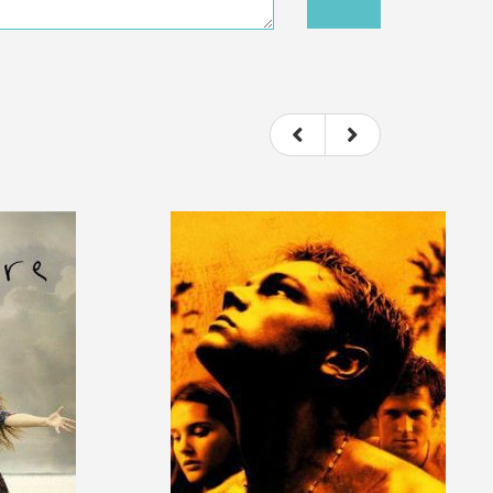
t donc subjectif) du film.
e le film.