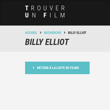
T
ROUVER
U
N
F
ILM
ACCUEIL
RECHERCHE
BILLY ELLIOT
BILLY ELLIOT
RETOUR À LA LISTE DE FILMS