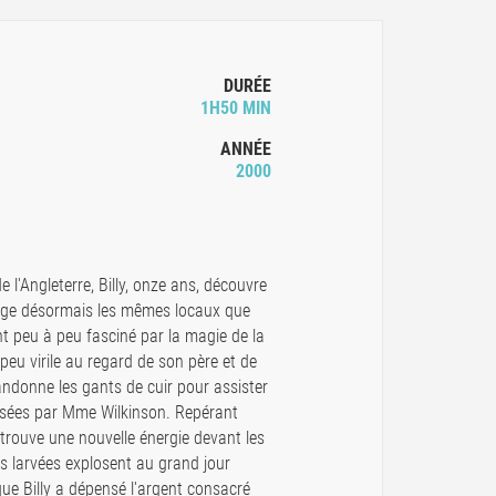
DURÉE
1H50 MIN
ANNÉE
2000
e l'Angleterre, Billy, onze ans, découvre
age désormais les mêmes locaux que
nt peu à peu fasciné par la magie de la
 peu virile au regard de son père et de
andonne les gants de cuir pour assister
ssées par Mme Wilkinson. Repérant
etrouve une nouvelle énergie devant les
ns larvées explosent au grand jour
ue Billy a dépensé l'argent consacré