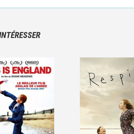
Ce n'est pas une critique objective du film, mais votre ressenti (e
N'hésitez pas à décrire clairement vos émotions plutôt qu'à décrir
 INTÉRESSER
Et, attention à ne pas dévoiler d'éléments de l'intrigue !