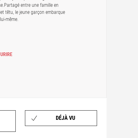
e.Partagé entre une famille en
llet têtu, le jeune garçon embarque
 lui-même.
OURIRE
DÉJÀ VU