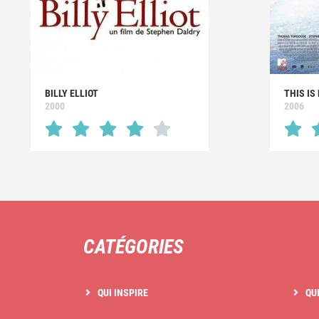
BILLY ELLIOT
THIS IS
2000
2006
CATÉGORIES
QUI INSPIRE
QU