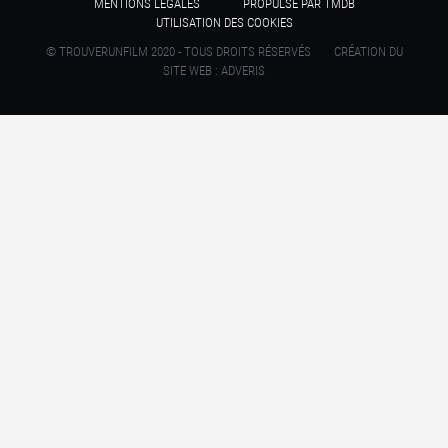
MENTIONS LÉGALES
PROPULSÉ PAR TMDB
UTILISATION DES COOKIES
© TROUVERUNFILM 2020 - TOUS DROITS RÉSERVÉS
CRÉATION DU
SITE WEB : ADVERIS