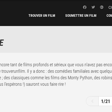
C
TROUVER UN FILM
SOUMETTRE UN FILM
CO
E
a encore tant de films profonds et sérieux que vous n'avez pas enco
de trouverunfilm. Il y a donc : des comédies familiales avec quelq
 des classiques comme les films des Monty Python, des robins d
s l’espérons !) sauront vous faire rire !
1
2
3
4
1/21