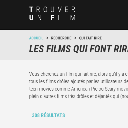
T
ROUVER
U
N
F
ILM
ACCUEIL
RECHERCHE
QUI FAIT RIRE
LES FILMS QUI FONT RIR
Vous cherchez un film qui fait rire, alors qu'il y 
tous les films drôles ajoutés par les utilisateurs 
teen-movies comme American Pie ou Scary movie ;
plein d’autres films très drôles et déjantés qui (nou
308 RÉSULTATS