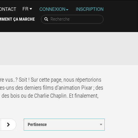
ONTACT
CONNEXION
INSCRIPTION
MMENT ÇA MARCHE
re vus..? Soit ! Sur cette page, nous répertorions
ues-uns des derniers films d’animation Pixar ; des
es bois ou de Charlie Chaplin. Et finalement,
5
6
Pertinence