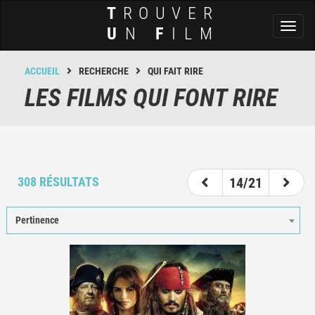
T
ROUVER
Toggl
U
N
F
ILM
naviga
ACCUEIL
RECHERCHE
QUI FAIT RIRE
LES FILMS QUI FONT RIRE
9
10
11
12
13
14
15
16
17
308 RÉSULTATS
14/21
Pertinence