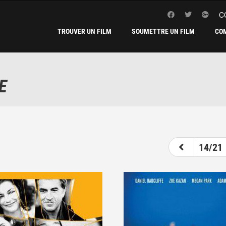
C
TROUVER UN FILM
SOUMETTRE UN FILM
CO
E
9
10
11
12
13
14
15
14/21