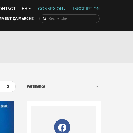
ONTACT
CONNEXION
INSCRIPTION
MMENT ÇA MARCHE
16
17
18
19
Pertinence