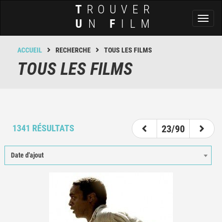
T
ROUVER
Toggl
U
N
F
ILM
naviga
ACCUEIL
RECHERCHE
TOUS LES FILMS
TOUS LES FILMS
18
19
20
21
22
23
24
25
26
1341 RÉSULTATS
23/90
Date d'ajout