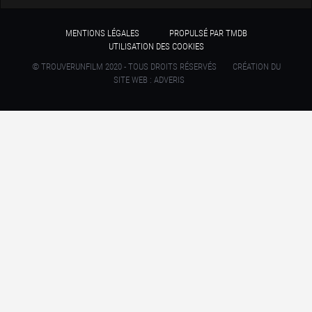
MENTIONS LÉGALES
PROPULSÉ PAR TMDB
UTILISATION DES COOKIES
© TROUVERUNFILM 2020 - TOUS DROITS RÉSERVÉS
CRÉATION DU
SITE WEB : ADVERIS