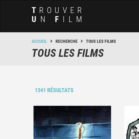
T
ROUVER
U
N
F
ILM
ACCUEIL
RECHERCHE
TOUS LES FILMS
TOUS LES FILMS
1341 RÉSULTATS