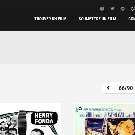
C
TROUVER UN FILM
SOUMETTRE UN FILM
CO
61
62
63
64
65
66
67
66/90