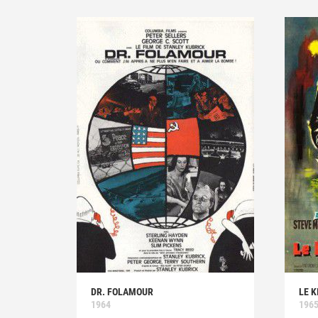
DR. FOLAMOUR
LE K
1964
196