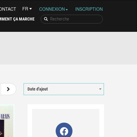
ONTACT
CONNEXION
INSCRIPTION
MMENT ÇA MARCHE
68
69
70
71
Date d'ajout