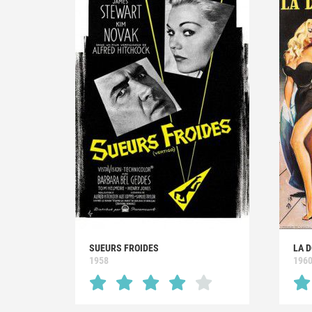
SUEURS FROIDES
LA D
1958
196