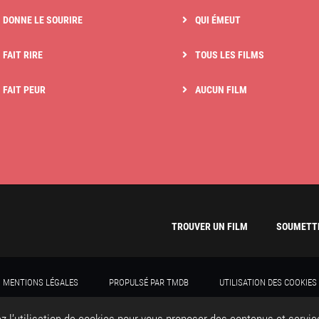
I DONNE LE SOURIRE
QUI ÉMEUT
 FAIT RIRE
TOUS LES FILMS
I FAIT PEUR
AUCUN FILM
TROUVER UN FILM
SOUMETTR
MENTIONS LÉGALES
PROPULSÉ PAR TMDB
UTILISATION DES COOKIES
TROUVERUNFILM 2020 - TOUS DROITS RÉSERVÉS
CRÉATION DU SITE WEB : ADVERIS