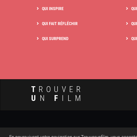
QUI INSPIRE
QU
QUI FAIT RÉFLÉCHIR
QUI
QUI SURPREND
QU
T
ROUVER
U
N
F
ILM
© 